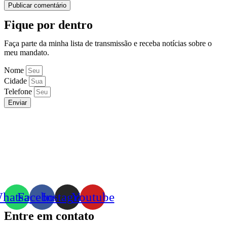
Fique por dentro
Faça parte da minha lista de transmissão e receba notícias sobre o
meu mandato.
Nome
Cidade
Telefone
Enviar
hatsapp
Facebook
Instagram
Youtube
Entre em contato