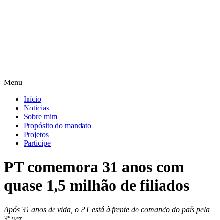
Pular
para
o
conteúdo
Menu
Início
Noticias
Sobre mim
Propósito do mandato
Projetos
Participe
PT comemora 31 anos com
quase 1,5 milhão de filiados
Após 31 anos de vida, o PT está à frente do comando do país pela
3ª vez.