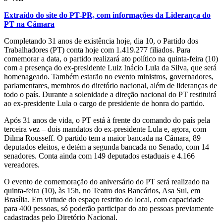
Extraído do site do PT-PR, com informações da Liderança do
PT na Câmara
Completando 31 anos de existência hoje, dia 10, o Partido dos
Trabalhadores (PT) conta hoje com 1.419.277 filiados. Para
comemorar a data, o partido realizará ato político na quinta-feira (10)
com a presença do ex-presidente Luiz Inácio Lula da Silva, que será
homenageado. Também estarão no evento ministros, governadores,
parlamentares, membros do diretório nacional, além de lideranças de
todo o país. Durante a solenidade a direção nacional do PT restituirá
ao ex-presidente Lula o cargo de presidente de honra do partido.
Após 31 anos de vida, o PT está à frente do comando do país pela
terceira vez – dois mandatos do ex-presidente Lula e, agora, com
Dilma Rousseff. O partido tem a maior bancada na Câmara, 89
deputados eleitos, e detém a segunda bancada no Senado, com 14
senadores. Conta ainda com 149 deputados estaduais e 4.166
vereadores.
O evento de comemoração do aniversário do PT será realizado na
quinta-feira (10), às 15h, no Teatro dos Bancários, Asa Sul, em
Brasília. Em virtude do espaço restrito do local, com capacidade
para 400 pessoas, só poderão participar do ato pessoas previamente
cadastradas pelo Diretório Nacional.