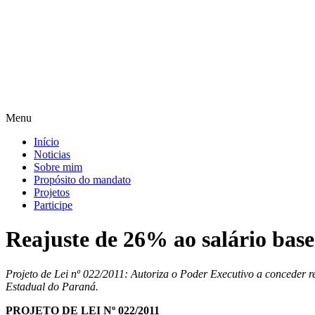
Pular
para
o
conteúdo
Menu
Início
Noticias
Sobre mim
Propósito do mandato
Projetos
Participe
Reajuste de 26% ao salário base
Projeto de Lei nº 022/2011: Autoriza o Poder Executivo a conceder re
Estadual do Paraná.
PROJETO DE LEI Nº 022/2011