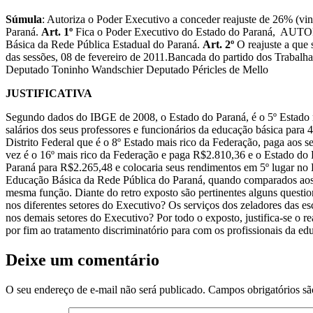
Súmula
: Autoriza o Poder Executivo a conceder reajuste de 26% (vin
Paraná.
Art. 1º
Fica o Poder Executivo do Estado do Paraná, AUTORIZ
Básica da Rede Pública Estadual do Paraná.
Art. 2º
O reajuste a que s
das sessões, 08 de fevereiro de 2011.Bancada do partido dos Traba
Deputado Toninho Wandschier Deputado Péricles de Mello
JUSTIFICATIVA
Segundo dados do IBGE de 2008, o Estado do Paraná, é o 5º Estado m
salários dos seus professores e funcionários da educação básica para 4
Distrito Federal que é o 8º Estado mais rico da Federação, paga aos
vez é o 16º mais rico da Federação e paga R$2.810,36 e o Estado do 
Paraná para R$2.265,48 e colocaria seus rendimentos em 5º lugar no B
Educação Básica da Rede Pública do Paraná, quando comparados aos 
mesma função. Diante do retro exposto são pertinentes alguns questi
nos diferentes setores do Executivo? Os serviços dos zeladores das 
nos demais setores do Executivo? Por todo o exposto, justifica-se o 
por fim ao tratamento discriminatório para com os profissionais da ed
Deixe um comentário
O seu endereço de e-mail não será publicado.
Campos obrigatórios s