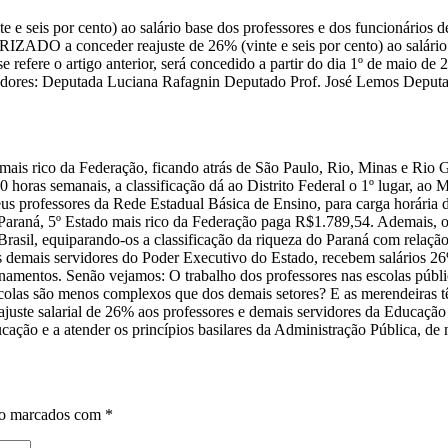
te e seis por cento) ao salário base dos professores e dos funcionários
ADO a conceder reajuste de 26% (vinte e seis por cento) ao salário b
e refere o artigo anterior, será concedido a partir do dia 1º de maio de
lhadores: Deputada Luciana Rafagnin Deputado Prof. José Lemos Deput
ais rico da Federação, ficando atrás de São Paulo, Rio, Minas e Rio 
0 horas semanais, a classificação dá ao Distrito Federal o 1º lugar, ao
 seus professores da Rede Estadual Básica de Ensino, para carga horári
Paraná, 5º Estado mais rico da Federação paga R$1.789,54. Ademais, o r
rasil, equiparando-os a classificação da riqueza do Paraná com relação
demais servidores do Poder Executivo do Estado, recebem salários 2
onamentos. Senão vejamos: O trabalho dos professores nas escolas públ
escolas são menos complexos que dos demais setores? E as merendeiras 
reajuste salarial de 26% aos professores e demais servidores da Educa
ucação e a atender os princípios basilares da Administração Pública, de
ão marcados com
*