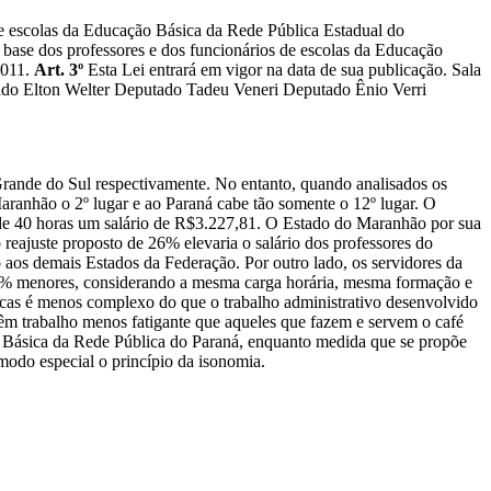
 de escolas da Educação Básica da Rede Pública Estadual do
ase dos professores e dos funcionários de escolas da Educação
 2011.
Art. 3º
Esta Lei entrará em vigor na data de sua publicação. Sala
ado Elton Welter Deputado Tadeu Veneri Deputado Ênio Verri
Grande do Sul respectivamente. No entanto, quando analisados os
 Maranhão o 2º lugar e ao Paraná cabe tão somente o 12º lugar. O
a de 40 horas um salário de R$3.227,81. O Estado do Maranhão por sua
eajuste proposto de 26% elevaria o salário dos professores do
 aos demais Estados da Federação. Por outro lado, os servidores da
6% menores, considerando a mesma carga horária, mesma formação e
icas é menos complexo do que o trabalho administrativo desenvolvido
têm trabalho menos fatigante que aqueles que fazem e servem o café
ção Básica da Rede Pública do Paraná, enquanto medida que se propõe
 modo especial o princípio da isonomia.