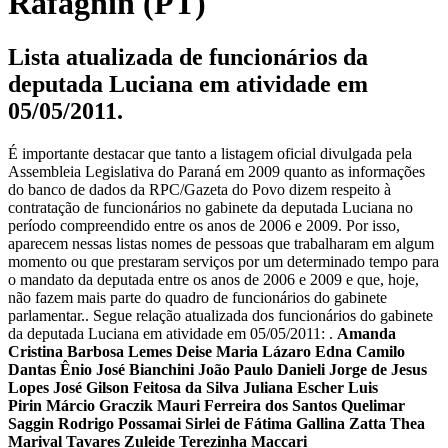
Rafagnin (PT)
Lista atualizada de funcionários da
deputada Luciana em atividade em
05/05/2011.
É importante destacar que tanto a listagem oficial divulgada pela
Assembleia Legislativa do Paraná em 2009 quanto as informações
do banco de dados da RPC/Gazeta do Povo dizem respeito à
contratação de funcionários no gabinete da deputada Luciana no
período compreendido entre os anos de 2006 e 2009. Por isso,
aparecem nessas listas nomes de pessoas que trabalharam em algum
momento ou que prestaram serviços por um determinado tempo para
o mandato da deputada entre os anos de 2006 e 2009 e que, hoje,
não fazem mais parte do quadro de funcionários do gabinete
parlamentar.. Segue relação atualizada dos funcionários do gabinete
da deputada Luciana em atividade em 05/05/2011: .
Amanda
Cristina Barbosa Lemes
Deise Maria Lázaro
Edna Camilo
Dantas
Ênio José Bianchini
João Paulo Danieli
Jorge de Jesus
Lopes
José Gilson Feitosa da Silva
Juliana Escher
Luis
Pirin
Márcio Graczik
Mauri Ferreira dos Santos
Quelimar
Saggin
Rodrigo Possamai
Sirlei de Fátima Gallina Zatta
Thea
Marival Tavares
Zuleide Terezinha Maccari