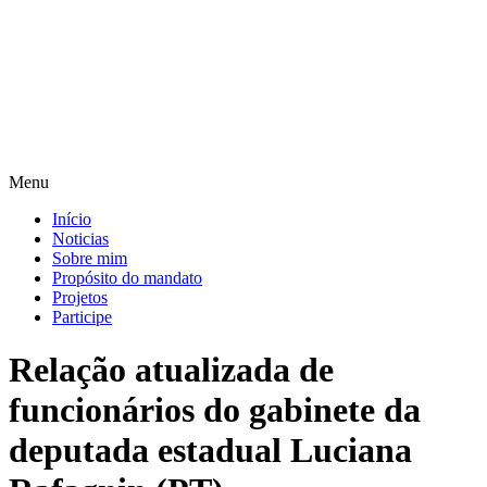
Pular
para
o
conteúdo
Menu
Início
Noticias
Sobre mim
Propósito do mandato
Projetos
Participe
Relação atualizada de
funcionários do gabinete da
deputada estadual Luciana