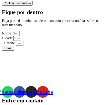
Fique por dentro
Faça parte da minha lista de transmissão e receba notícias sobre o
meu mandato.
Nome
Cidade
Telefone
Enviar
hatsapp
Facebook
Instagram
Youtube
Entre em contato