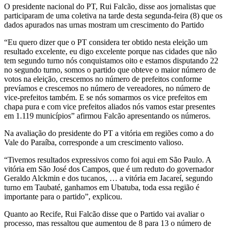
O presidente nacional do PT, Rui Falcão, disse aos jornalistas que
participaram de uma coletiva na tarde desta segunda-feira (8) que os
dados apurados nas urnas mostram um crescimento do Partido
“Eu quero dizer que o PT considera ter obtido nesta eleição um
resultado excelente, eu digo excelente porque nas cidades que não
tem segundo turno nós conquistamos oito e estamos disputando 22
no segundo turno, somos o partido que obteve o maior número de
votos na eleição, crescemos no número de prefeitos conforme
prevíamos e crescemos no número de vereadores, no número de
vice-prefeitos também. E se nós somarmos os vice prefeitos em
chapa pura e com vice prefeitos aliados nós vamos estar presentes
em 1.119 municípios” afirmou Falcão apresentando os números.
Na avaliação do presidente do PT a vitória em regiões como a do
Vale do Paraíba, corresponde a um crescimento valioso.
“Tivemos resultados expressivos como foi aqui em São Paulo. A
vitória em São José dos Campos, que é um reduto do governador
Geraldo Alckmin e dos tucanos, … a vitória em Jacareí, segundo
turno em Taubaté, ganhamos em Ubatuba, toda essa região é
importante para o partido”, explicou.
Quanto ao Recife, Rui Falcão disse que o Partido vai avaliar o
processo, mas ressaltou que aumentou de 8 para 13 o número de