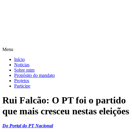
Pular
para
o
conteúdo
Menu
Início
Noticias
Sobre mim
Propósito do mandato
Projetos
Participe
Rui Falcão: O PT foi o partido
que mais cresceu nestas eleições
Do Portal do PT Nacional