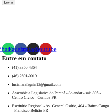
Enviar
hatsapp
Facebook
Instagram
Youtube
Entre em contato
(41) 3350-4364
(46) 2601-0019
lucianarafagnin13@gmail.com
Assembleia Legislativa do Paraná - 8o andar - sala 805 -
Centro Cívico - Curitiba-PR
Escritório Regional - Av. General Osório, 404 - Bairro Cango
- Francisco Beltrão-PR