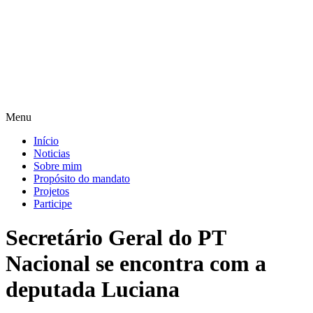
Pular
para
o
conteúdo
Menu
Início
Noticias
Sobre mim
Propósito do mandato
Projetos
Participe
Secretário Geral do PT
Nacional se encontra com a
deputada Luciana