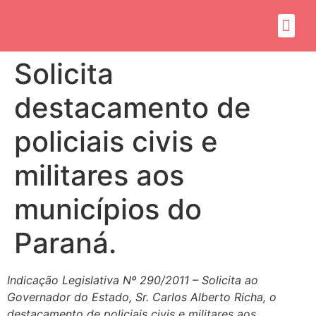
Sobre mim
Propósito do mandato
Solicita
destacamento de
policiais civis e
militares aos
municípios do
Paraná.
Indicação Legislativa Nº 290/2011 – Solicita ao
Governador do Estado, Sr. Carlos Alberto Richa, o
destacamento de policiais civis e militares aos