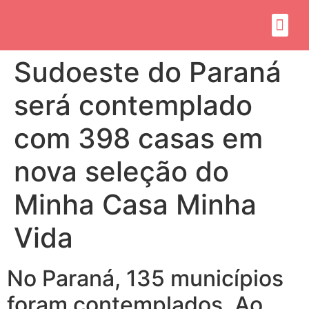
Sobre mim
Propósito do mandato
Sudoeste do Paraná
será contemplado
com 398 casas em
nova seleção do
Minha Casa Minha
Vida
No Paraná, 135 municípios
foram contemplados. Ao