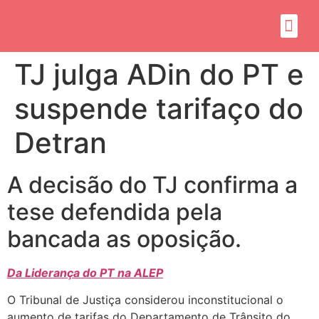
Sobre mim
Propósito do mandato
TJ julga ADin do PT e
suspende tarifaço do
Detran
A decisão do TJ confirma a
tese defendida pela
bancada as oposição.
Da Liderança do PT na ALEP
O Tribunal de Justiça considerou inconstitucional o
aumento de tarifas do Departamento de Trânsito do